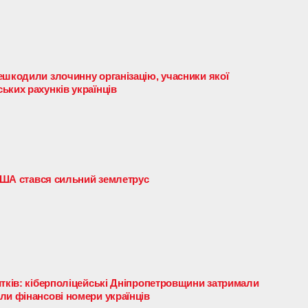
ешкодили злочинну організацію, учасники якої
ьких рахунків українців
 США стався сильний землетрус
итків: кіберполіцейські Дніпропетровщини затримали
ли фінансові номери українців