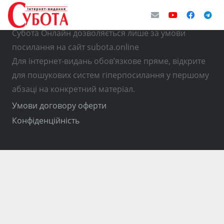
© Використання матеріалів з інтернет-видання
Субота Онлайн дозволяється лише за умови
посилання на сайт subota.online
Для інтернет-видань обов’язкове пряме, відкрите
для пошукових систем гіперпосилання у першому
абзаці на конкретний матеріал.
Умови договору оферти
Конфіденційність