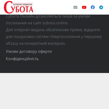
© Використання матеріалів з інтернет-видання
Субота Онлайн дозволяється лише за умови
посилання на сайт subota.online
Для інтернет-видань обов’язкове пряме, відкрите
для пошукових систем гіперпосилання у першому
абзаці на конкретний матеріал.
Умови договору оферти
Конфіденційність