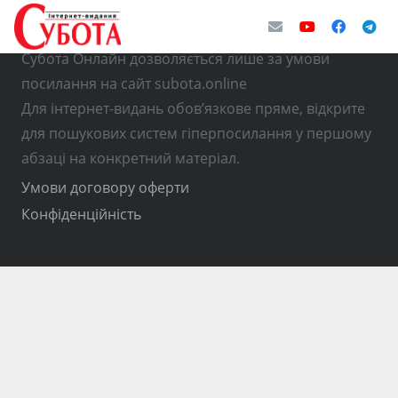
© Використання матеріалів з інтернет-видання
Субота Онлайн дозволяється лише за умови
посилання на сайт subota.online
Для інтернет-видань обов’язкове пряме, відкрите
для пошукових систем гіперпосилання у першому
абзаці на конкретний матеріал.
Умови договору оферти
Конфіденційність