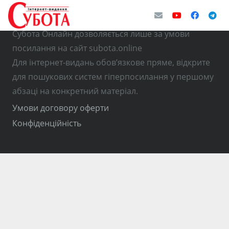
© Використання матеріалів з інтернет-видання
Субота Онлайн дозволяється лише за умови
посилання на сайт subota.online
Для інтернет-видань обов’язкове пряме, відкрите
для пошукових систем гіперпосилання у першому
абзаці на конкретний матеріал.
Умови договору оферти
Конфіденційність