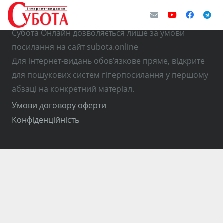
© Використання матеріалів з інтернет-видання
Субота Онлайн дозволяється лише за умови
посилання на сайт subota.online
Для інтернет-видань обов’язкове пряме, відкрите
для пошукових систем гіперпосилання у першому
абзаці на конкретний матеріал.
Умови договору оферти
Конфіденційність