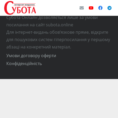
© Використання матеріалів з інтернет-видання
Субота Онлайн дозволяється лише за умови
посилання на сайт subota.online
Для інтернет-видань обов’язкове пряме, відкрите
для пошукових систем гіперпосилання у першому
абзаці на конкретний матеріал.
Умови договору оферти
Конфіденційність