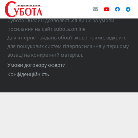
© Використання матеріалів з інтернет-видання
Субота Онлайн дозволяється лише за умови
посилання на сайт subota.online
Для інтернет-видань обов’язкове пряме, відкрите
для пошукових систем гіперпосилання у першому
абзаці на конкретний матеріал.
Умови договору оферти
Конфіденційність