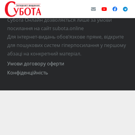
© Використання матеріалів з інтернет-видання
Субота Онлайн дозволяється лише за умови
посилання на сайт subota.online
Для інтернет-видань обов’язкове пряме, відкрите
для пошукових систем гіперпосилання у першому
абзаці на конкретний матеріал.
Умови договору оферти
Конфіденційність