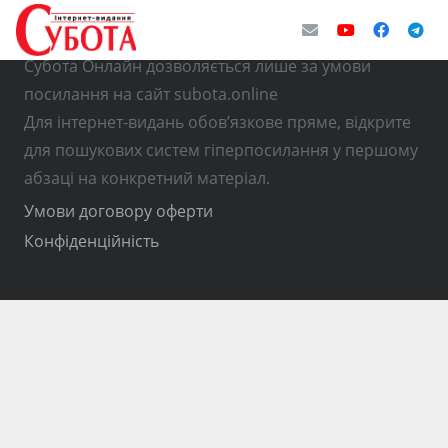
© Використання матеріалів з інтернет-видання
Субота Онлайн дозволяється лише за умови
посилання на сайт subota.online
Для інтернет-видань обов’язкове пряме, відкрите
для пошукових систем гіперпосилання у першому
абзаці на конкретний матеріал.
Умови договору оферти
Конфіденційність