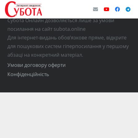
© Використання матеріалів з інтернет-видання
Субота Онлайн дозволяється лише за умови
посилання на сайт subota.online
Для інтернет-видань обов’язкове пряме, відкрите
для пошукових систем гіперпосилання у першому
абзаці на конкретний матеріал.
Умови договору оферти
Конфіденційність