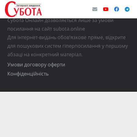
© Використання матеріалів з інтернет-видання
Субота Онлайн дозволяється лише за умови
посилання на сайт subota.online
Для інтернет-видань обов’язкове пряме, відкрите
для пошукових систем гіперпосилання у першому
абзаці на конкретний матеріал.
Умови договору оферти
Конфіденційність